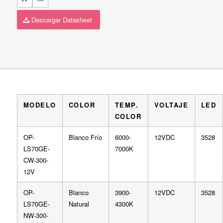
Descargar Datasheet
MODELO
COLOR
TEMP.
VOLTAJE
LED
COLOR
OP-
Blanco Frío
6000-
12VDC
3528
LS70GE-
7000K
CW-300-
12V
OP-
Blanco
3900-
12VDC
3528
LS70GE-
Natural
4300K
NW-300-