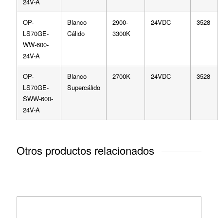
24V-A
OP-
Blanco
2900-
24VDC
3528
LS70GE-
Cálido
3300K
WW-600-
24V-A
OP-
Blanco
2700K
24VDC
3528
LS70GE-
Supercálido
SWW-600-
24V-A
Otros productos relacionados