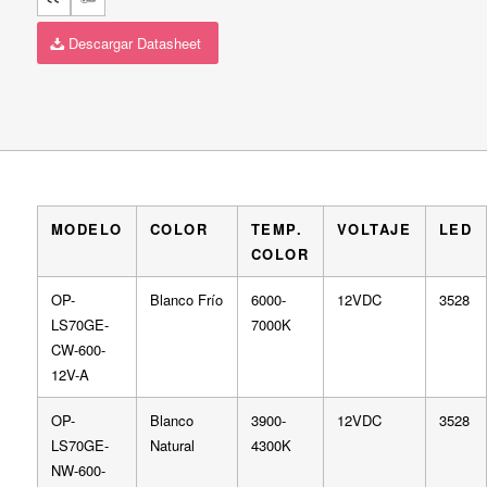
Descargar Datasheet
MODELO
COLOR
TEMP.
VOLTAJE
LED
COLOR
OP-
Blanco Frío
6000-
12VDC
3528
LS70GE-
7000K
CW-600-
12V-A
OP-
Blanco
3900-
12VDC
3528
LS70GE-
Natural
4300K
NW-600-