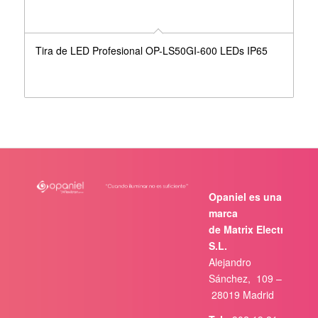
Tira de LED Profesional OP-LS50GI-600 LEDs IP65
Opaniel es una
marca
de Matrix Electrónica,
S.L.
Alejandro
Sánchez, 109 –
28019 Madrid