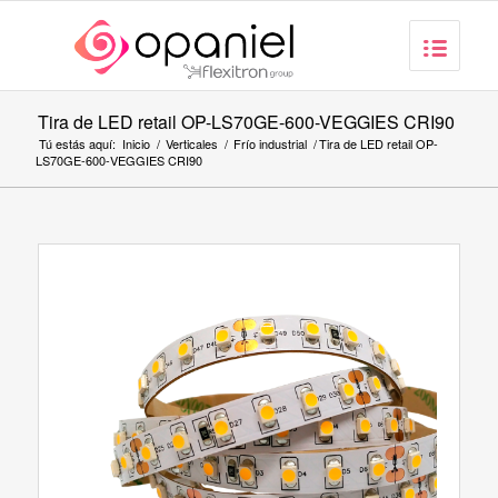
Tira de LED retail OP-LS70GE-600-VEGGIES CRI90
Tú estás aquí:
Inicio
/
Verticales
/
Frío industrial
/
Tira de LED retail OP-
LS70GE-600-VEGGIES CRI90