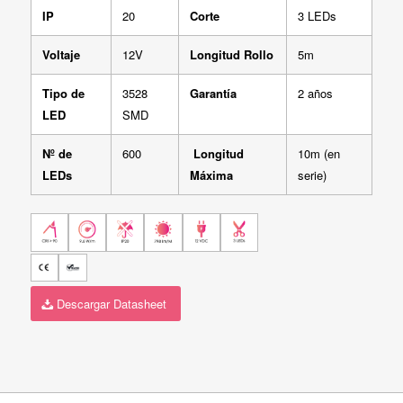
IP
20
Corte
3 LEDs
Voltaje
12V
Longitud Rollo
5m
Tipo de
3528
Garantía
2 años
LED
SMD
Nº de
600
Longitud
10m (en
LEDs
Máxima
serie)
Descargar Datasheet