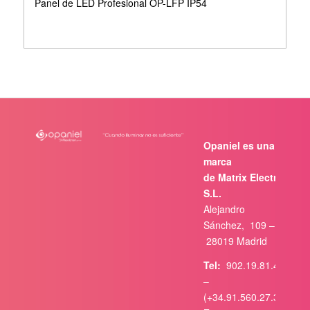
Panel de LED Profesional OP-LFP IP54
Opaniel es una
marca
de Matrix Electrónica,
S.L.
Alejandro
Sánchez, 109 –
28019 Madrid
Tel:
902.19.81.46
–
(+34.91.560.27.37)