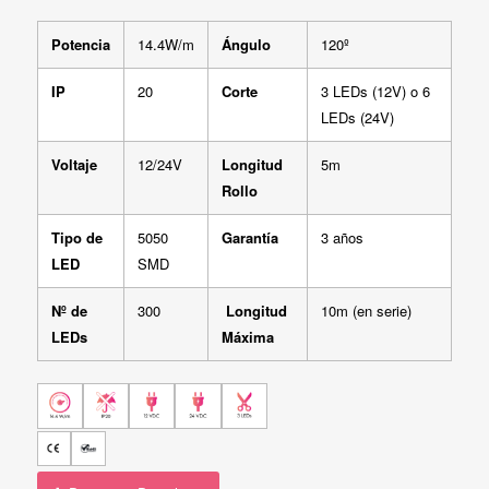
Potencia
14.4W/m
Ángulo
120º
IP
20
Corte
3 LEDs (12V) o 6
LEDs (24V)
Voltaje
12/24V
Longitud
5m
Rollo
Tipo de
5050
Garantía
3 años
LED
SMD
Nº de
300
Longitud
10m (en serie)
LEDs
Máxima