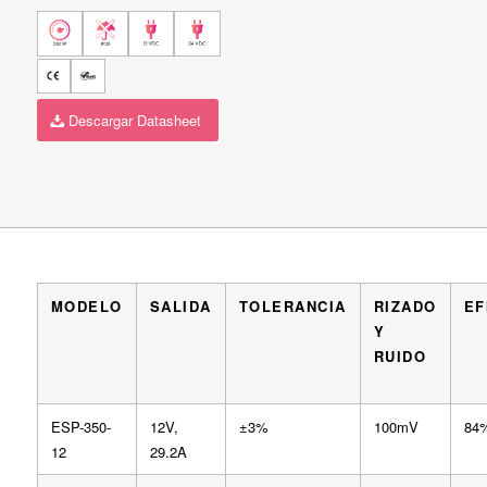
Descargar Datasheet
MODELO
SALIDA
TOLERANCIA
RIZADO
EF
Y
RUIDO
ESP-350-
12V,
±3%
100mV
84
12
29.2A