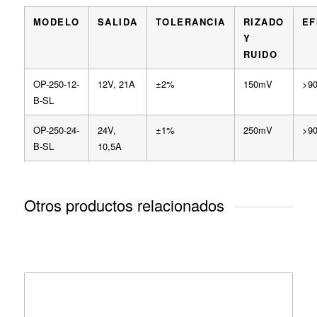
MODELO
SALIDA
TOLERANCIA
RIZADO
EF
Y
RUIDO
OP-250-12-
12V, 21A
±2%
150mV
>9
B-SL
OP-250-24-
24V,
±1%
250mV
>9
B-SL
10,5A
Otros productos relacionados