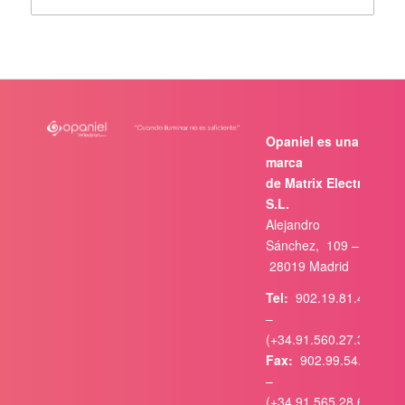
Opaniel es una
marca
de Matrix Electrónica,
S.L.
Alejandro
Sánchez, 109 –
28019 Madrid
Tel:
902.19.81.46
–
(+34.91.560.27.37)
Fax:
902.99.54.14
–
(+34.91.565.28.65)