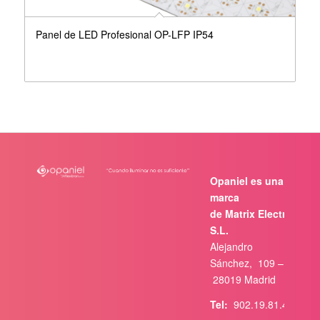
Panel de LED Profesional OP-LFP IP54
Opaniel es una
marca
de Matrix Electrónica,
S.L.
Alejandro
Sánchez, 109 –
28019 Madrid
Tel:
902.19.81.46