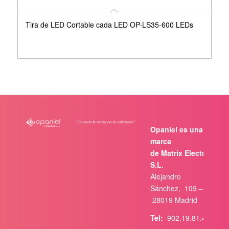
Tira de LED Cortable cada LED OP-LS35-600 LEDs
Opaniel es una
marca
de Matrix Electrónica,
S.L.
Alejandro
Sánchez, 109 –
28019 Madrid
Tel:
902.19.81.46