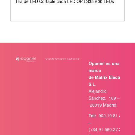
Tira de LED Cortable cada LED OP-LS35-600 LEDs
Opaniel es una
marca
de Matrix Electrónica,
S.L.
Alejandro
Sánchez, 109 –
28019 Madrid
Tel:
902.19.81.46
–
(+34.91.560.27.37)