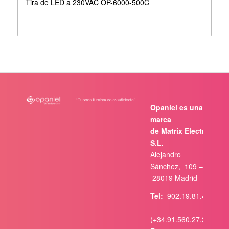
Tira de LED a 230VAC OP-6000-500C
Opaniel es una
marca
de Matrix Electrónica,
S.L.
Alejandro
Sánchez, 109 –
28019 Madrid
Tel:
902.19.81.46
–
(+34.91.560.27.37)