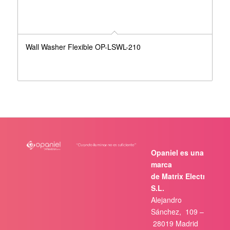
Wall Washer Flexible OP-LSWL-210
Opaniel es una
marca
de Matrix Electrónica,
S.L.
Alejandro
Sánchez, 109 –
28019 Madrid