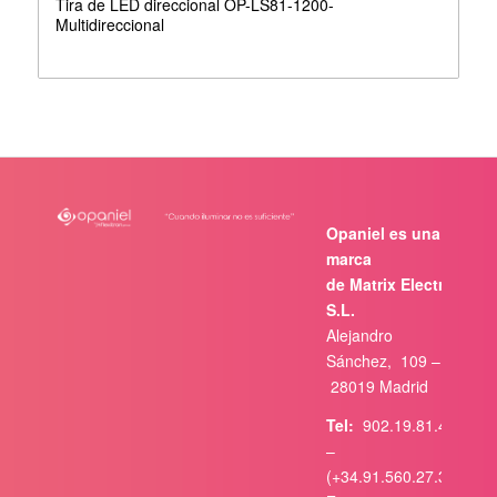
Tira de LED direccional OP-LS81-1200-
Multidireccional
Opaniel es una
marca
de Matrix Electrónica,
S.L.
Alejandro
Sánchez, 109 –
28019 Madrid
Tel:
902.19.81.46
–
(+34.91.560.27.37)